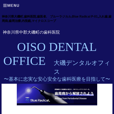
神奈川県大磯町,歯科医院,歯医者, ブルーラジカル,Blue Radical P-01,入れ歯,歯
周病,歯周治療,内視鏡,マイクロスコープ
神奈川県中郡大磯町の歯科医院
OISO DENTAL
OFFICE
大磯デンタルオフィ
ス
〜基本に忠実な安心安全な歯科医療を目指して〜